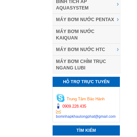
BÌNH TÍCH ÁP
AQUASYSTEM
MÁY BƠM NƯỚC PENTAX
MÁY BƠM NƯỚC
KAIQUAN
MÁY BƠM NƯỚC HTC
MÁY BƠM CHÌM TRỤC
NGANG LUBI
HỖ TRỢ TRỰC TUYẾN
Trung Tâm Bảo Hành
0909.228.435
bomnhapkhaulongphat@gmail.com
TÌM KIẾM