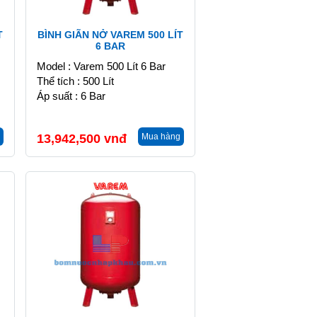
T
BÌNH GIÃN NỞ VAREM 500 LÍT
6 BAR
Model : Varem 500 Lít 6 Bar
Thể tích : 500 Lít
Áp suất : 6 Bar
13,942,500
vnđ
Mua hàng