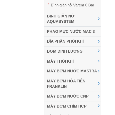
Bình giãn nở Varem 6 Bar
BÌNH GIÃN NỞ
AQUASYSTEM
PHAO MỰC NƯỚC MAC 3
ĐĨA PHÂN PHỐI KHÍ
BƠM ĐỊNH LƯỢNG
MÁY THỔI KHÍ
MÁY BƠM NƯỚC MASTRA
MÁY BƠM HỎA TIỄN
FRANKLIN
MÁY BƠM NƯỚC CNP
MÁY BƠM CHÌM HCP