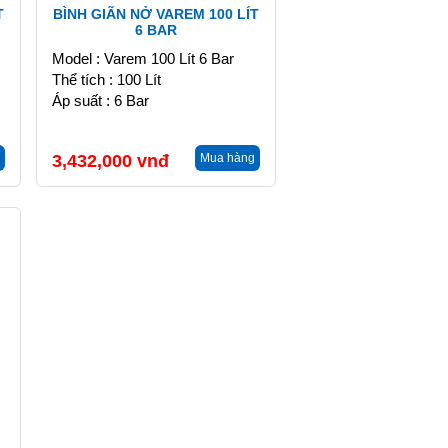
T
BÌNH GIÃN NỞ VAREM 100 LÍT
6 BAR
Model : Varem 100 Lít 6 Bar
Thể tích : 100 Lít
Áp suất : 6 Bar
3,432,000
vnđ
Mua hàng