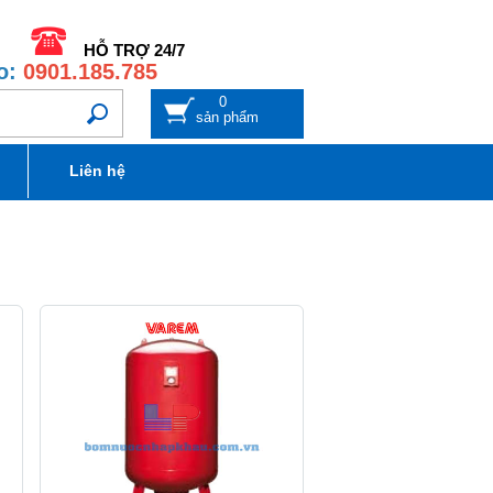
HỖ TRỢ 24/7
o:
0901.185.785
0
sản phẩm
Liên hệ