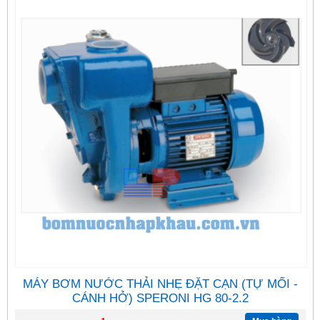
MÁY BƠM NƯỚC THẢI NHẸ ĐẶT CẠN (TỰ MỐI -
CÁNH HỞ) SPERONI HG 80-2.2