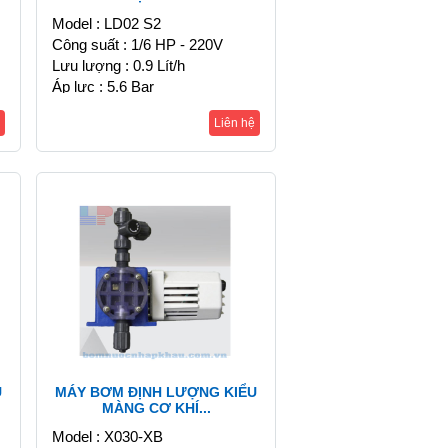
Model : LD02 S2
Công suất : 1/6 HP - 220V
Lưu lượng : 0.9 Lít/h
Áp lực : 5.6 Bar
Liên hệ
U
MÁY BƠM ĐỊNH LƯỢNG KIỂU
MÀNG CƠ KHÍ...
Model : X030-XB