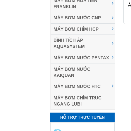
MÁY BƠM HỎA TIỄN
Á
FRANKLIN
MÁY BƠM NƯỚC CNP
MÁY BƠM CHÌM HCP
BÌNH TÍCH ÁP
AQUASYSTEM
MÁY BƠM NƯỚC PENTAX
MÁY BƠM NƯỚC
KAIQUAN
MÁY BƠM NƯỚC HTC
MÁY BƠM CHÌM TRỤC
NGANG LUBI
HỖ TRỢ TRỰC TUYẾN