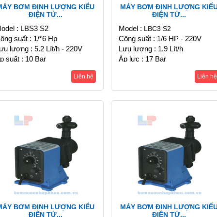
MÁY BƠM ĐỊNH LƯỢNG KIỂU
MÁY BƠM ĐỊNH LƯỢNG KIỂ
ĐIỆN TỬ...
ĐIỆN TỬ...
odel : LBS3 S2
Model :
LBC3 S2
ông suất : 1/*6 Hp
Công suất : 1/6 HP - 220V
ưu lượng : 5.2 Lít/h - 220V
Lưu lượng : 1.9 Lít/h
p suất : 10 Bar
Áp lực : 17 Bar
Liên hệ
Liên hệ
MÁY BƠM ĐỊNH LƯỢNG KIỂU
MÁY BƠM ĐỊNH LƯỢNG KIỂ
ĐIỆN TỬ...
ĐIỆN TỬ...