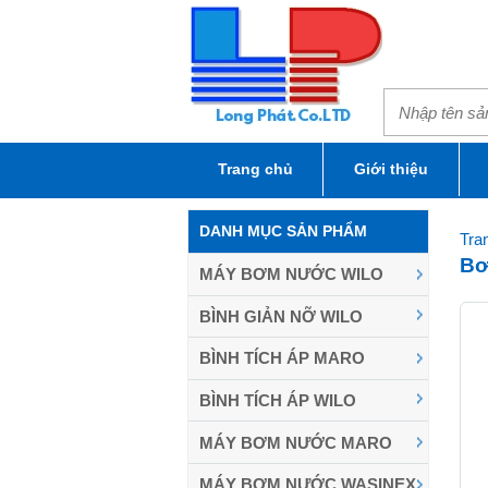
Trang chủ
Giới thiệu
DANH MỤC SẢN PHẨM
Tra
Bơ
MÁY BƠM NƯỚC WILO
BÌNH GIẢN NỠ WILO
BÌNH TÍCH ÁP MARO
BÌNH TÍCH ÁP WILO
MÁY BƠM NƯỚC MARO
MÁY BƠM NƯỚC WASINEX