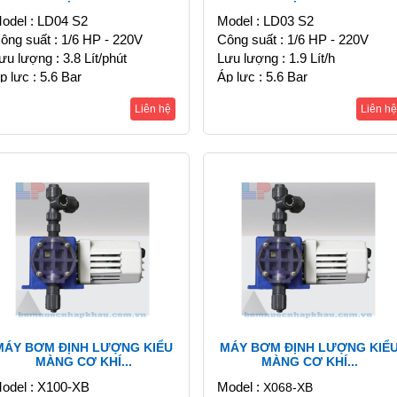
odel : LD04 S2
Model : LD03 S2
ông suất : 1/6 HP - 220V
Công suất : 1/6 HP - 220V
ưu lượng : 3.8 Lít/phút
Lưu lượng : 1.9 Lít/h
p lực : 5.6 Bar
Áp lực : 5.6 Bar
Liên hệ
Liên hệ
MÁY BƠM ĐỊNH LƯỢNG KIỂU
MÁY BƠM ĐỊNH LƯỢNG KIỂ
MÀNG CƠ KHÍ...
MÀNG CƠ KHÍ...
odel : X100-XB
Model :
X068-XB