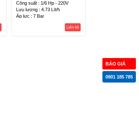
Công suất : 1/6 Hp - 220V
Lưu lượng : 4.73 Lít/h
Áp lực : 7 Bar
Liên hệ
BÁO GIÁ
0901 185 785