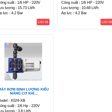
ông suất : 1/6 HP - 220V
Công suất : 1/6 HP - 220V
ưu lượng : 15.73 Lít/h
Lưu lượng : 10.68 Lít/h
p lực : 4.2 Bar
Áp lực : 4.2 Bar
Liên hệ
Liên hệ
MÁY BƠM ĐỊNH LƯỢNG KIỂU
MÀNG CƠ KHÍ...
odel : X024-XB
ông suất : 1/6 Hp - 220V
ưu lượng : 3.8 Lít/h