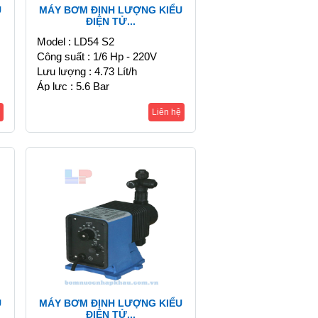
U
MÁY BƠM ĐỊNH LƯỢNG KIỂU
ĐIỆN TỬ...
Model : LD54 S2
Công suất : 1/6 Hp - 220V
Lưu lượng : 4.73 Lít/h
Áp lực : 5.6 Bar
Liên hệ
U
MÁY BƠM ĐỊNH LƯỢNG KIỂU
ĐIỆN TỬ...