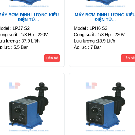
MÁY BƠM ĐỊNH LƯỢNG KIỂU
MÁY BƠM ĐỊNH LƯỢNG KIỂ
ĐIỆN TỬ...
ĐIỆN TỬ...
odel : LPJ7 S2
Model : LPH6 S2
ông suất : 1/3 Hp - 220V
Công suất : 1/3 Hp - 220V
ưu lượng : 37.9 Lít/h
Lưu lượng :18.9 Lít/h
p lực : 5.5 Bar
Áp lực : 7 Bar
Liên hệ
Liên hệ