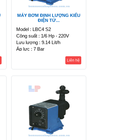
U
MÁY BƠM ĐỊNH LƯỢNG KIỂU
ĐIỆN TỬ...
Model : LBC4 S2
Công suất : 1/6 Hp - 220V
Lưu lượng : 9.14 Lít/h
Áp lực : 7 Bar
Liên hệ