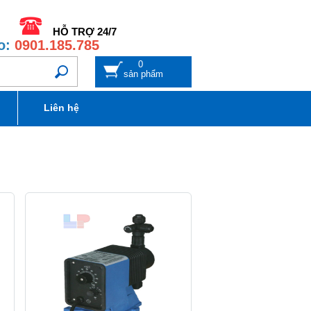
HỖ TRỢ 24/7
o:
0901.185.785
0
sản phẩm
Liên hệ