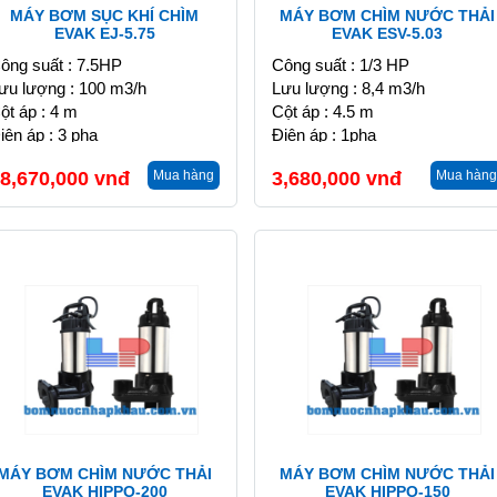
MÁY BƠM SỤC KHÍ CHÌM
MÁY BƠM CHÌM NƯỚC THẢI
EVAK EJ-5.75
EVAK ESV-5.03
ông suất : 7.5HP
Công suất : 1/3 HP
ưu lượng : 100 m3/h
Lưu lượng : 8,4 m3/h
ột áp : 4 m
Cột áp : 4.5 m
iện áp : 3 pha
Điện áp : 1pha
8,670,000
vnđ
Mua hàng
3,680,000
vnđ
Mua hàng
MÁY BƠM CHÌM NƯỚC THẢI
MÁY BƠM CHÌM NƯỚC THẢI
EVAK HIPPO-200
EVAK HIPPO-150