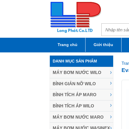
Trang chủ
Giới thiệu
DANH MỤC SẢN PHẨM
Tra
Ev
MÁY BƠM NƯỚC WILO
BÌNH GIẢN NỠ WILO
BÌNH TÍCH ÁP MARO
BÌNH TÍCH ÁP WILO
MÁY BƠM NƯỚC MARO
MÁY BƠM NƯỚC WASINEX