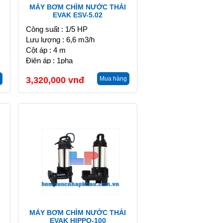
MÁY BƠM CHÌM NƯỚC THẢI
EVAK ESV-5.02
Công suất : 1/5 HP
Lưu lượng : 6,6 m3/h
Cột áp : 4 m
Điện áp : 1pha
3,320,000
vnđ
Mua hàng
MÁY BƠM CHÌM NƯỚC THẢI
EVAK HIPPO-100