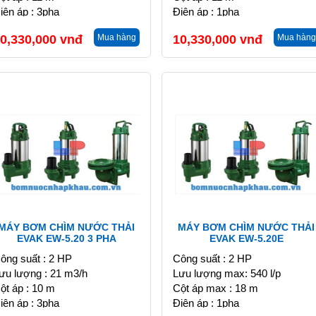
iện áp : 3pha
Điện áp : 1pha
0,330,000
vnđ
Mua hàng
10,330,000
vnđ
Mua hàng
MÁY BƠM CHÌM NƯỚC THẢI
MÁY BƠM CHÌM NƯỚC THẢI
EVAK EW-5.20 3 PHA
EVAK EW-5.20E
ông suất : 2 HP
Công suất : 2 HP
ưu lượng : 21 m3/h
Lưu lượng max: 540 l/p
ột áp : 10 m
Cột áp max : 18 m
iện áp : 3pha
Điện áp : 1pha