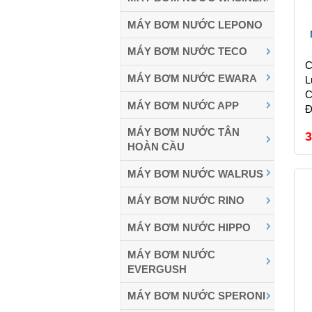
MÁY BƠM NƯỚC LEPONO
MÁY BƠM NƯỚC TECO
C
MÁY BƠM NƯỚC EWARA
L
C
MÁY BƠM NƯỚC APP
Đ
MÁY BƠM NƯỚC TÂN
3
HOÀN CẦU
MÁY BƠM NƯỚC WALRUS
MÁY BƠM NƯỚC RINO
MÁY BƠM NƯỚC HIPPO
MÁY BƠM NƯỚC
EVERGUSH
MÁY BƠM NƯỚC SPERONI