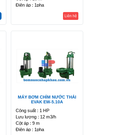
Điện áp : 1pha
Liên hệ
MÁY BƠM CHÌM NƯỚC THẢI
EVAK EW-5.10A
Công suất : 1 HP
Lưu lượng : 12 m3/h
Cột áp : 9 m
Điện áp : 1pha