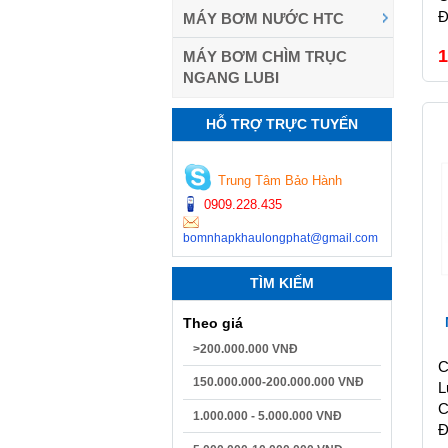
Đ
MÁY BƠM NƯỚC HTC
1
MÁY BƠM CHÌM TRỤC
NGANG LUBI
HỖ TRỢ TRỰC TUYẾN
Trung Tâm Bảo Hành
0909.228.435
bomnhapkhaulongphat@gmail.com
TÌM KIẾM
Theo giá
>200.000.000 VNĐ
C
150.000.000-200.000.000 VNĐ
L
C
1.000.000 - 5.000.000 VNĐ
Đ