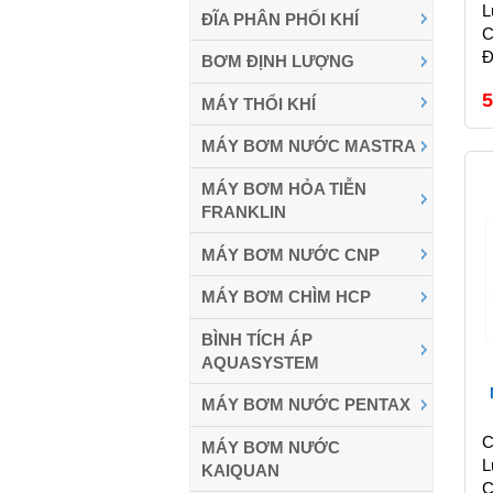
L
ĐĨA PHÂN PHỐI KHÍ
C
Đ
BƠM ĐỊNH LƯỢNG
5
MÁY THỔI KHÍ
MÁY BƠM NƯỚC MASTRA
MÁY BƠM HỎA TIỄN
FRANKLIN
MÁY BƠM NƯỚC CNP
MÁY BƠM CHÌM HCP
BÌNH TÍCH ÁP
AQUASYSTEM
MÁY BƠM NƯỚC PENTAX
C
MÁY BƠM NƯỚC
L
KAIQUAN
C