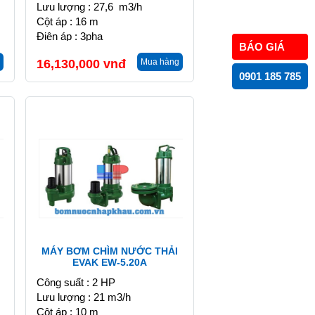
Lưu lượng : 27,6 m3/h
Cột áp : 16 m
Điện áp : 3pha
BÁO GIÁ
16,130,000
vnđ
Mua hàng
0901 185 785
MÁY BƠM CHÌM NƯỚC THẢI
EVAK EW-5.20A
Công suất : 2 HP
Lưu lượng : 21 m3/h
Cột áp : 10 m