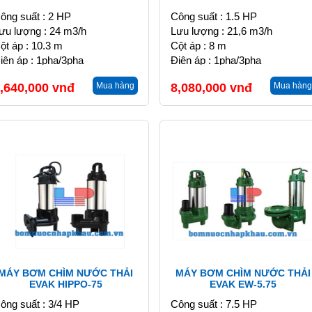
ông suất : 2 HP
Công suất : 1.5 HP
ưu lượng : 24 m3/h
Lưu lượng : 21,6 m3/h
ột áp : 10.3 m
Cột áp : 8 m
iện áp : 1pha/3pha
Điện áp : 1pha/3pha
,640,000
vnđ
Mua hàng
8,080,000
vnđ
Mua hàng
MÁY BƠM CHÌM NƯỚC THẢI
MÁY BƠM CHÌM NƯỚC THẢI
EVAK HIPPO-75
EVAK EW-5.75
ông suất : 3/4 HP
Công suất : 7.5 HP