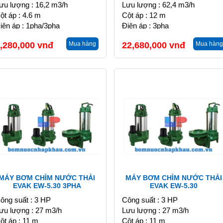
ưu lượng : 16,2 m3/h
Lưu lượng : 62,4 m3/h
ột áp : 4.6 m
Cột áp : 12 m
iện áp : 1pha/3pha
Điện áp : 3pha
,280,000
vnđ
Mua hàng
22,680,000
vnđ
Mua hàng
MÁY BƠM CHÌM NƯỚC THẢI
MÁY BƠM CHÌM NƯỚC THẢI
EVAK EW-5.30 3PHA
EVAK EW-5.30
ông suất : 3 HP
Công suất : 3 HP
ưu lượng : 27 m3/h
Lưu lượng : 27 m3/h
ột áp : 11 m
Cột áp : 11 m