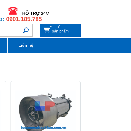
HỖ TRỢ 24/7
o:
0901.185.785
0
sản phẩm
Liên hệ