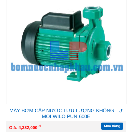
MÁY BƠM CẤP NƯỚC LƯU LƯỢNG KHÔNG TỰ
MỒI WILO PUN-600E
đ
Mua hàng
Giá: 4,332,000