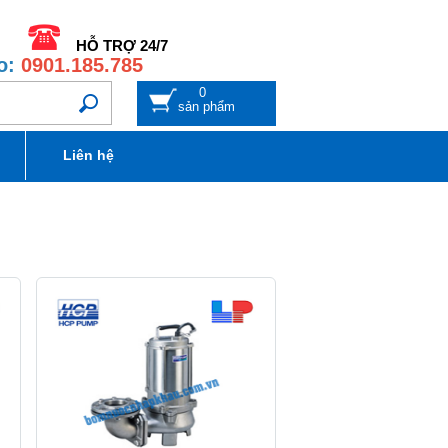
HỖ TRỢ 24/7
o:
0901.185.785
0
sản phẩm
Liên hệ