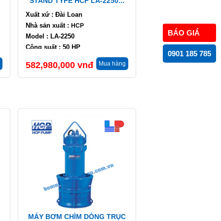
STAND TYPE HCP LA-2250...
Xuất xứ : Đài Loan
Nhà sản xuất :
HCP
BÁO GIÁ
Model : LA-2250
Công suất : 50 HP
0901 185 785
Lưu lượng : 2280 m3/h
582,980,000
vnđ
Mua hàng
Cột áp : 4 m
MÁY BƠM CHÌM DÒNG TRỤC