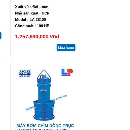
Xuất xứ : Đài Loan
Nhà sản xuất :
HCP
Model : LA-28100
Công suất : 100 HP
Lưu lượng : 4200 m3/h
1,257,690,000
vnđ
Cột áp : 4 m
Mua hàng
MÁY BƠM CHÌM DÒNG TRỤC