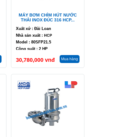
MÁY BƠM CHÌM HÚT NƯỚC
THẢI INOX ĐÚC 316 HCP...
Xuất xứ : Đài Loan
Nhà sản xuất :
HCP
Model : 80SFP21.5
Công suất : 2 HP
Lưu lượng : 36 m3/h
30,780,000
vnđ
Mua hàng
Cột áp : 8.5 m