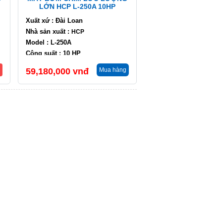
LỚN HCP L-250A 10HP
Xuất xứ : Đài Loan
Nhà sản xuất :
HCP
Model : L-250A
Công suất : 10 HP
Lưu lượng : 330 m3/h
59,180,000
vnđ
Mua hàng
Cột áp : 4 m