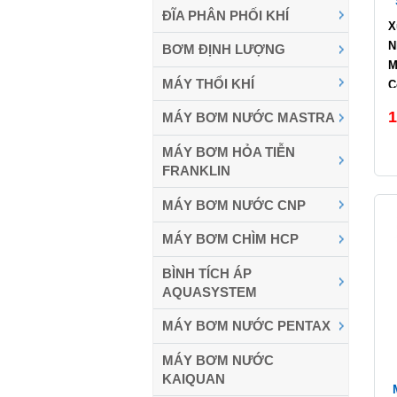
ĐĨA PHÂN PHỐI KHÍ
X
N
BƠM ĐỊNH LƯỢNG
M
MÁY THỔI KHÍ
C
L
1
MÁY BƠM NƯỚC MASTRA
C
MÁY BƠM HỎA TIỄN
FRANKLIN
MÁY BƠM NƯỚC CNP
MÁY BƠM CHÌM HCP
BÌNH TÍCH ÁP
AQUASYSTEM
MÁY BƠM NƯỚC PENTAX
MÁY BƠM NƯỚC
KAIQUAN