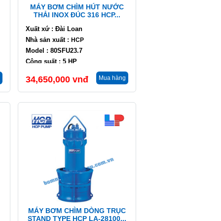
MÁY BƠM CHÌM HÚT NƯỚC
THẢI INOX ĐÚC 316 HCP...
Xuất xứ : Đài Loan
Nhà sản xuất :
HCP
Model : 80SFU23.7
Công suất : 5 HP
Lưu lượng : 30 m3/h
34,650,000
vnđ
Mua hàng
Cột áp : 17.5 m
MÁY BƠM CHÌM DÒNG TRỤC
STAND TYPE HCP LA-28100...