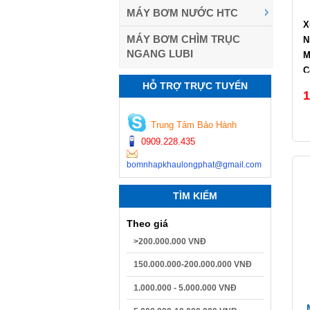
MÁY BƠM NƯỚC HTC
X
MÁY BƠM CHÌM TRỤC
N
NGANG LUBI
M
C
HỖ TRỢ TRỰC TUYẾN
L
1
C
Trung Tâm Bảo Hành
0909.228.435
bomnhapkhaulongphat@gmail.com
TÌM KIẾM
Theo giá
>200.000.000 VNĐ
150.000.000-200.000.000 VNĐ
1.000.000 - 5.000.000 VNĐ