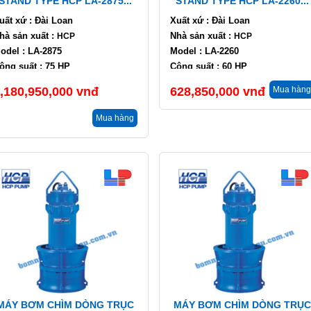
STAND TYPE HCP LA-2875...
STAND TYPE HCP LA-2260...
uất xứ : Đài Loan
Xuất xứ : Đài Loan
hà sản xuất :
Nhà sản xuất :
HCP
HCP
odel : LA-2875
Model : LA-2260
ông suất : 75 HP
Công suất : 60 HP
ưu lượng : 3600 m3/h
Lưu lượng : 1800 m3/h
,180,950,000
vnđ
628,850,000
vnđ
Mua hàng
ột áp : 3.5 m
Cột áp : 6 m
Mua hàng
MÁY BƠM CHÌM DÒNG TRỤC
MÁY BƠM CHÌM DÒNG TRỤC