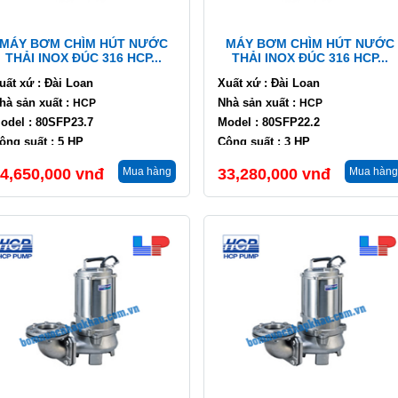
MÁY BƠM CHÌM HÚT NƯỚC
MÁY BƠM CHÌM HÚT NƯỚC
THẢI INOX ĐÚC 316 HCP...
THẢI INOX ĐÚC 316 HCP...
uất xứ : Đài Loan
Xuất xứ : Đài Loan
hà sản xuất :
Nhà sản xuất :
HCP
HCP
odel : 80SFP23.7
Model : 80SFP22.2
ông suất : 5 HP
Công suất : 3 HP
ưu lượng : 36 m3/h
Lưu lượng : 36 m3/h
4,650,000
vnđ
Mua hàng
33,280,000
vnđ
Mua hàng
ột áp : 20.5 m
Cột áp : 13 m