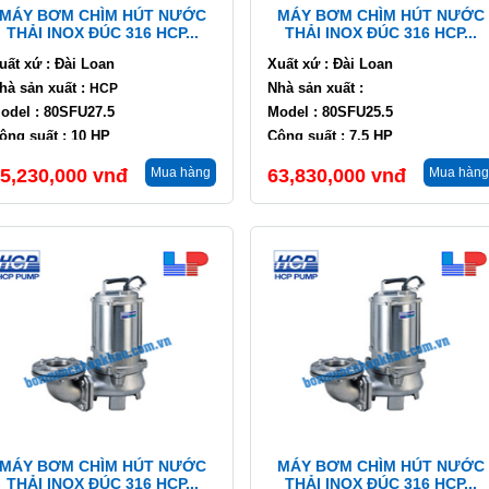
MÁY BƠM CHÌM HÚT NƯỚC
MÁY BƠM CHÌM HÚT NƯỚC
THẢI INOX ĐÚC 316 HCP...
THẢI INOX ĐÚC 316 HCP...
uất xứ : Đài Loan
Xuất xứ : Đài Loan
hà sản xuất :
Nhà sản xuất :
HCP
odel : 80SFU27.5
Model : 80SFU25.5
ông suất : 10 HP
Công suất : 7.5 HP
ưu lượng : 36 m3/h
Lưu lượng : 36 m3/h
5,230,000
vnđ
Mua hàng
63,830,000
vnđ
Mua hàng
ột áp : 26 m
Cột áp : 21 m
MÁY BƠM CHÌM HÚT NƯỚC
MÁY BƠM CHÌM HÚT NƯỚC
THẢI INOX ĐÚC 316 HCP...
THẢI INOX ĐÚC 316 HCP...