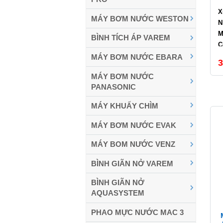
X
MÁY BƠM NƯỚC WESTON
N
M
BÌNH TÍCH ÁP VAREM
C
L
MÁY BƠM NƯỚC EBARA
3
C
MÁY BƠM NƯỚC
PANASONIC
MÁY KHUẤY CHÌM
MÁY BƠM NƯỚC EVAK
MÁY BOM NƯỚC VENZ
BÌNH GIÃN NỞ VAREM
BÌNH GIÃN NỞ
AQUASYSTEM
PHAO MỰC NƯỚC MAC 3