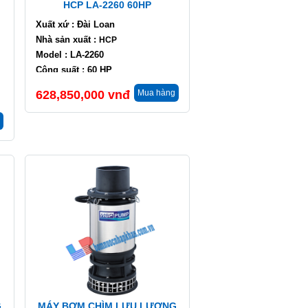
HCP LA-2260 60HP
Xuất xứ : Đài Loan
Nhà sản xuất :
HCP
Model : LA-2260
Công suất : 60 HP
Lưu lượng : 1800 m3/h
628,850,000
vnđ
Mua hàng
Cột áp : 6 m
G
MÁY BƠM CHÌM LƯU LƯỢNG