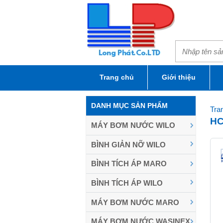
Trang chủ
Giới thiệu
DANH MỤC SẢN PHẨM
Tra
HC
MÁY BƠM NƯỚC WILO
BÌNH GIẢN NỠ WILO
BÌNH TÍCH ÁP MARO
BÌNH TÍCH ÁP WILO
MÁY BƠM NƯỚC MARO
MÁY BƠM NƯỚC WASINEX