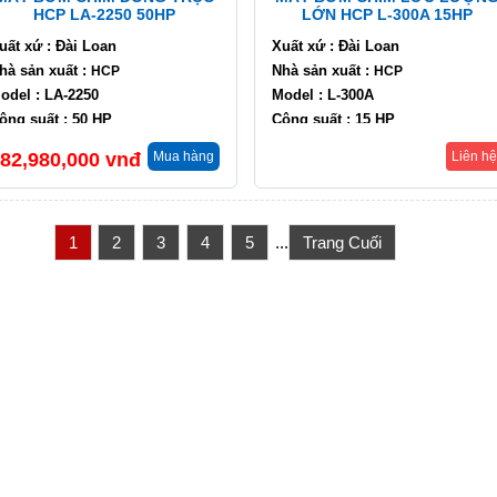
HCP LA-2250 50HP
LỚN HCP L-300A 15HP
uất xứ : Đài Loan
Xuất xứ : Đài Loan
hà sản xuất :
Nhà sản xuất :
HCP
HCP
odel : LA-2250
Model : L-300A
ông suất : 50 HP
Công suất : 15 HP
ưu lượng : 2280 m3/h
Lưu lượng : 420 m3/h
82,980,000
vnđ
Mua hàng
Liên hệ
ột áp : 4 m
Cột áp : 4.5 m
1
2
3
4
5
...
Trang Cuối