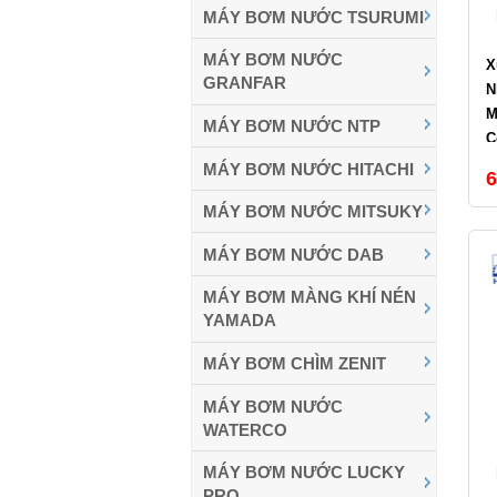
MÁY BƠM NƯỚC TSURUMI
MÁY BƠM NƯỚC
X
GRANFAR
N
M
MÁY BƠM NƯỚC NTP
C
L
MÁY BƠM NƯỚC HITACHI
6
C
MÁY BƠM NƯỚC MITSUKY
MÁY BƠM NƯỚC DAB
MÁY BƠM MÀNG KHÍ NÉN
YAMADA
MÁY BƠM CHÌM ZENIT
MÁY BƠM NƯỚC
WATERCO
MÁY BƠM NƯỚC LUCKY
PRO