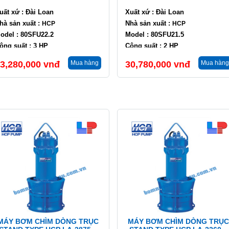
uất xứ : Đài Loan
Xuất xứ : Đài Loan
hà sản xuất :
Nhà sản xuất :
HCP
HCP
odel : 80SFU22.2
Model : 80SFU21.5
ông suất : 3 HP
Công suất : 2 HP
ưu lượng : 24 m3/h
Lưu lượng : 24 m3/h
3,280,000
vnđ
Mua hàng
30,780,000
vnđ
Mua hàng
ột áp : 13 m
Cột áp : 8.5 m
MÁY BƠM CHÌM DÒNG TRỤC
MÁY BƠM CHÌM DÒNG TRỤC