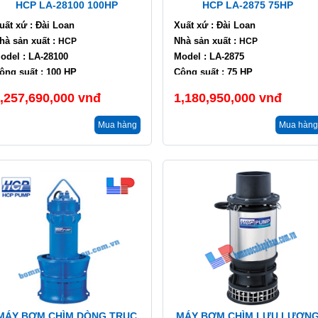
HCP LA-28100 100HP
HCP LA-2875 75HP
uất xứ : Đài Loan
Xuất xứ : Đài Loan
hà sản xuất :
Nhà sản xuất :
HCP
HCP
odel : LA-28100
Model : LA-2875
ông suất : 100 HP
Công suất : 75 HP
ưu lượng : 4200 m3/h
Lưu lượng : 3600 m3/h
,257,690,000
vnđ
1,180,950,000
vnđ
ột áp : 4 m
Cột áp : 3.5 m
Mua hàng
Mua hàng
MÁY BƠM CHÌM DÒNG TRỤC
MÁY BƠM CHÌM LƯU LƯỢN