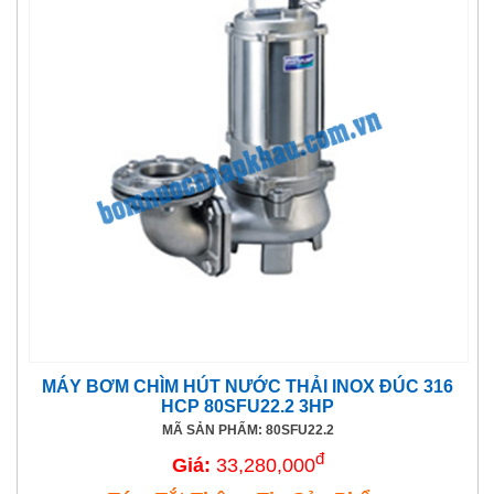
MÁY BƠM CHÌM HÚT NƯỚC THẢI INOX ĐÚC 316
HCP 80SFU22.2 3HP
MÃ SẢN PHẨM: 80SFU22.2
đ
Giá:
33,280,000