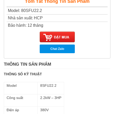
Tóm Tắt Thông Tin Sản Phẩm
Model
:
80SFU22.2
Nhà sản xuất
:
HCP
Bảo hành
:
12 tháng
Chat Zalo
THÔNG TIN SẢN PHẨM
THÔNG SỐ KỸ THUẬT
Model
8SFU22.2
Công suất
2.2kW – 3HP
Điện áp
380V