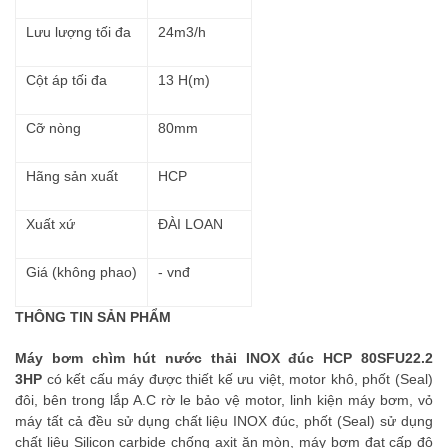
Lưu lượng tối đa
24m3/h
Cột áp tối đa
13 H(m)
Cỡ nòng
80mm
Hãng sản xuất
HCP
Xuất xứ
ĐÀI LOAN
Giá (không phao)
- vnđ
THÔNG TIN SẢN PHẨM
Máy bơm chìm hút nước thải INOX đúc HCP 80SFU22.2
3HP
có kết cấu máy được thiết kế ưu việt, motor khô, phốt (Seal)
đôi, bên trong lắp A.C rờ le bảo vệ motor, linh kiện máy bơm, vỏ
máy tất cả đều sử dụng chất liệu INOX đúc, phốt (Seal) sử dụng
chất liệu Silicon carbide chống axit ăn mòn, máy bơm đạt cấp độ