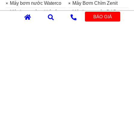
Máy bơm nước Waterco
Máy Bơm Chìm Zenit
Máy bơm màng khí nén
Máy bơm nước DAB
BÁO GIÁ
YAMADA
Máy bơm nước Granfar
Máy bơm nước MITSUKY
Máy bơm nước Evergush
Máy bơm nước Hippo
Máy bơm nước Rino
Máy bơm nước Walrus
Máy bơm nước Tân Hoàn
Cầu
Máy bơm nước APP
Máy bơm nước EWARA
Máy bơm nước Teco
Máy bơm nước Lepono
Máy bơm nước Wasinex
Bình tích áp Aquasystem
Máy bơm nước Pentax
Máy bơm nước Kaiquan
Máy bơm nước HTC
Máy bơm chìm trục ngang
LUBI
Thương hiệu
Catalogue
Thông tin
Liên hệ