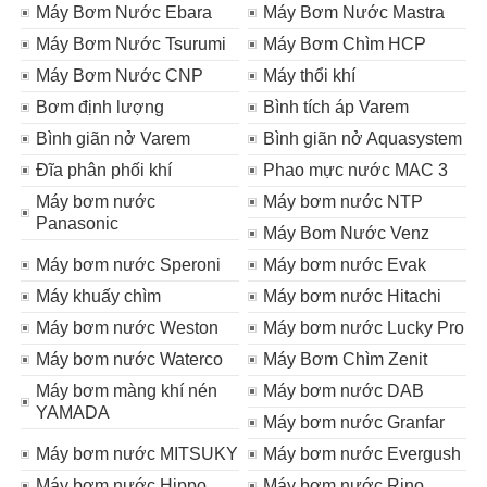
Máy Bơm Nước Ebara
Máy Bơm Nước Mastra
Máy Bơm Nước Tsurumi
Máy Bơm Chìm HCP
Máy Bơm Nước CNP
Máy thổi khí
Bơm định lượng
Bình tích áp Varem
Bình giãn nở Varem
Bình giãn nở Aquasystem
Đĩa phân phối khí
Phao mực nước MAC 3
Máy bơm nước
Máy bơm nước NTP
Panasonic
Máy Bom Nước Venz
Máy bơm nước Speroni
Máy bơm nước Evak
Máy khuấy chìm
Máy bơm nước Hitachi
Máy bơm nước Weston
Máy bơm nước Lucky Pro
Máy bơm nước Waterco
Máy Bơm Chìm Zenit
Máy bơm màng khí nén
Máy bơm nước DAB
YAMADA
Máy bơm nước Granfar
Máy bơm nước MITSUKY
Máy bơm nước Evergush
Máy bơm nước Hippo
Máy bơm nước Rino