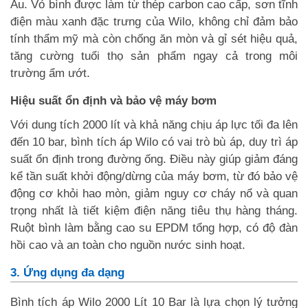
Âu. Vỏ bình được làm từ thép carbon cao cấp, sơn tĩnh
điện màu xanh đặc trưng của Wilo, không chỉ đảm bảo
tính thẩm mỹ mà còn chống ăn mòn và gỉ sét hiệu quả,
tăng cường tuổi thọ sản phẩm ngay cả trong môi
trường ẩm ướt.
Hiệu suất ổn định và bảo vệ máy bơm
Với dung tích 2000 lít và khả năng chịu áp lực tối đa lên
đến 10 bar, bình tích áp Wilo có vai trò bù áp, duy trì áp
suất ổn định trong đường ống. Điều này giúp giảm đáng
kể tần suất khởi động/dừng của máy bơm, từ đó bảo vệ
động cơ khỏi hao mòn, giảm nguy cơ cháy nổ và quan
trọng nhất là tiết kiệm điện năng tiêu thụ hàng tháng.
Ruột bình làm bằng cao su EPDM tổng hợp, có độ đàn
hồi cao và an toàn cho nguồn nước sinh hoạt.
3. Ứng dụng đa dạng
Bình tích áp Wilo 2000 Lít 10 Bar là lựa chọn lý tưởng