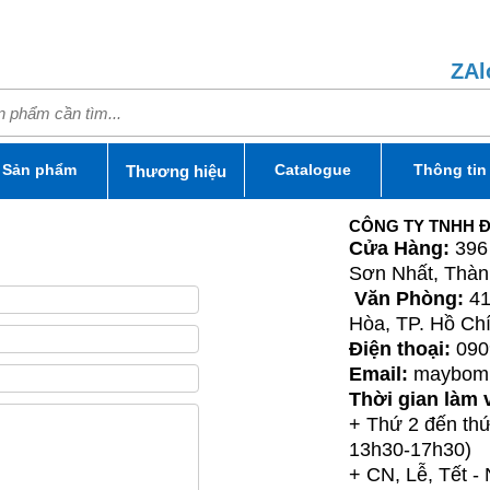
ZAl
Sản phẩm
Catalogue
Thông tin
Thương hiệu
CÔNG TY TNHH Đ
Cửa Hàng:
396
Sơn Nhất, Thàn
Văn Phòng:
41
Hòa, TP. Hồ Ch
Điện thoại:
0909
Email:
mayboml
Thời gian làm 
+ Thứ 2 đến th
13h30-17h30)
+ CN, Lễ, Tết -