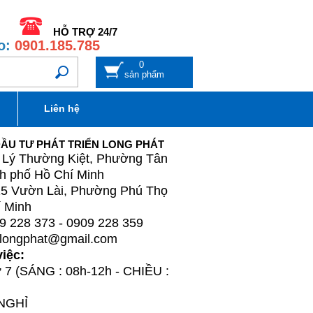
HỖ TRỢ 24/7
o:
0901.185.785
0
sản phẩm
Liên hệ
ẦU TƯ PHÁT TRIỂN LONG PHÁT
 Lý Thường Kiệt, Phường Tân
h phố Hồ Chí Minh
5 Vườn Lài, Phường Phú Thọ
í Minh
 228 373 - 0909 228 359
ongphat@gmail.com
việc:
ứ 7 (SÁNG : 08h-12h - CHIỀU :
 NGHỈ