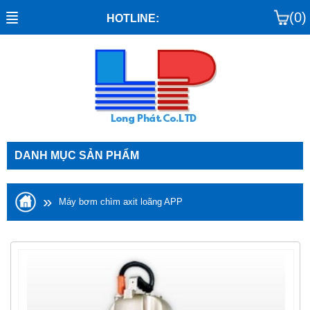
(0)
HOTLINE:
DANH MỤC SẢN PHẨM
»
Máy bơm chìm axit loãng APP