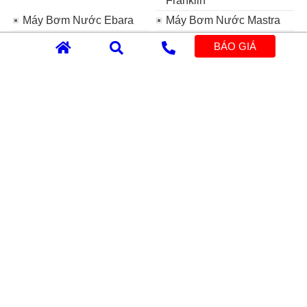
Franklin
Máy Bơm Nước Ebara
Máy Bơm Nước Mastra
Máy Bơm Nước Tsurumi
Máy Bơm Chìm HCP
BÁO GIÁ
Máy Bơm Nước CNP
Máy thổi khí
Bơm định lượng
Bình tích áp Varem
Bình giãn nở Varem
Bình giãn nở Aquasystem
Đĩa phân phối khí
Phao mực nước MAC 3
Máy bơm nước
Máy bơm nước NTP
Panasonic
Máy Bom Nước Venz
Máy bơm nước Speroni
Máy bơm nước Evak
Máy khuấy chìm
Máy bơm nước Hitachi
Máy bơm nước Weston
Máy bơm nước Lucky Pro
Máy bơm nước Waterco
Máy Bơm Chìm Zenit
Máy bơm màng khí nén
Máy bơm nước DAB
YAMADA
Máy bơm nước Granfar
Máy bơm nước MITSUKY
Máy bơm nước Evergush