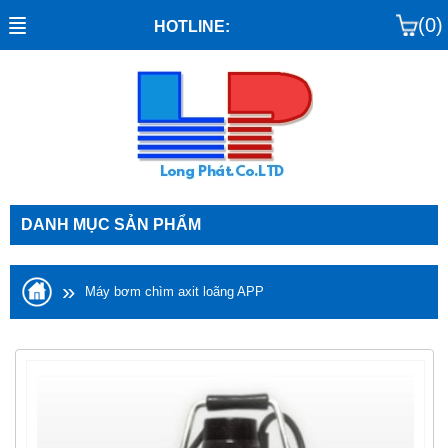
(0)
HOTLINE:
DANH MỤC SẢN PHẨM
»
Máy bơm chìm axit loãng APP