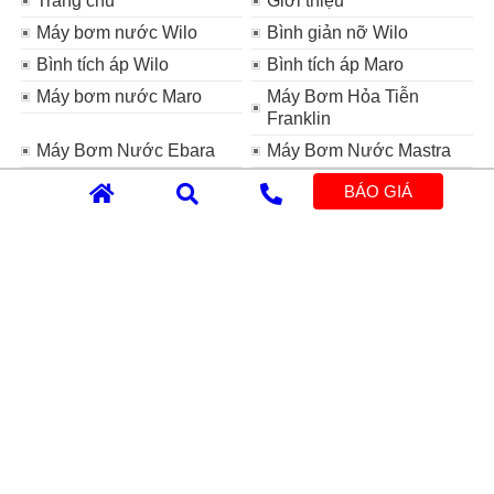
Trang chủ
Giới thiệu
Máy bơm nước Wilo
Bình giản nỡ Wilo
Bình tích áp Wilo
Bình tích áp Maro
Máy bơm nước Maro
Máy Bơm Hỏa Tiễn
Franklin
Máy Bơm Nước Ebara
Máy Bơm Nước Mastra
Máy Bơm Nước Tsurumi
Máy Bơm Chìm HCP
BÁO GIÁ
Máy Bơm Nước CNP
Máy thổi khí
Bơm định lượng
Bình tích áp Varem
Bình giãn nở Varem
Bình giãn nở Aquasystem
Đĩa phân phối khí
Phao mực nước MAC 3
Máy bơm nước
Máy bơm nước NTP
Panasonic
Máy Bom Nước Venz
Máy bơm nước Speroni
Máy bơm nước Evak
Máy khuấy chìm
Máy bơm nước Hitachi
Máy bơm nước Weston
Máy bơm nước Lucky Pro