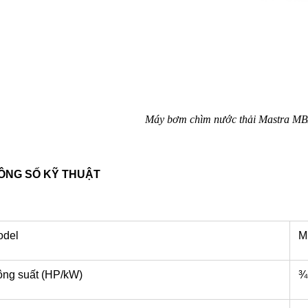
Máy bơm chìm nước thải Mastra M
ÔNG SỐ KỸ THUẬT
odel
M
ng suất (HP/kW)
¾ 