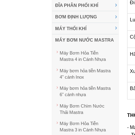
Đ
ĐĨA PHÂN PHỐI KHÍ
BƠM ĐỊNH LƯỢNG
Lư
MÁY THỔI KHÍ
Cộ
MÁY BƠM NƯỚC MASTRA
Máy Bơm Hỏa Tiễn
Hã
Mastra 4 in Cánh Nhựa
Máy bơm hỏa tiễn Mastra
Xu
4" cánh Inox
Máy bơm hỏa tiễn Mastra
B
6" cánh nhựa
Máy Bơm Chìm Nước
Thải Mastra
TH
Máy Bơm Hỏa Tiễn
- M
Mastra 3 in Cánh Nhựa
– T