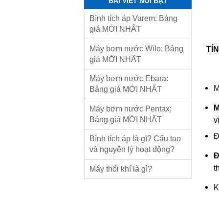
BÀI VIẾT NỔI BẬT
Bình tích áp Varem: Bảng
giá MỚI NHẤT
Máy bơm nước Wilo: Bảng
TÍ
giá MỚI NHẤT
Máy bơm nước Ebara:
M
Bảng giá MỚI NHẤT
M
Máy bơm nước Pentax:
Bảng giá MỚI NHẤT
v
Đ
Bình tích áp là gì? Cấu tạo
và nguyên lý hoạt động?
Đ
t
Máy thổi khí là gì?
K