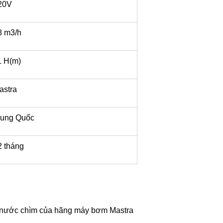
20V
 m3/h
 H(m)
stra
ung Quốc
 tháng
 nước chìm của hãng máy bơm Mastra