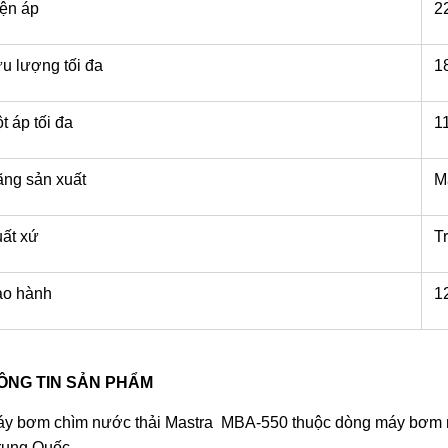
iện áp
2
u lượng tối đa
18
t áp tối đa
11
ng sản xuất
Ma
ất xứ
Tr
ảo hành
12
ÔNG TIN SẢN PHẨM
áy bơm chìm nước thải Mastra MBA-550 thuộc dòng máy bơm
rung Quốc.