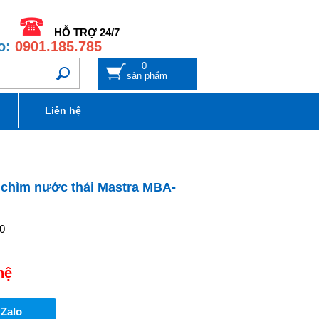
HỖ TRỢ 24/7
o:
0901.185.785
0
sản phẩm
Liên hệ
chìm nước thải Mastra MBA-
0
hệ
 Zalo