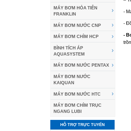
MÁY BƠM HỎA TIỄN
- M
FRANKLIN
- Đ
MÁY BƠM NƯỚC CNP
- B
MÁY BƠM CHÌM HCP
trồ
BÌNH TÍCH ÁP
AQUASYSTEM
MÁY BƠM NƯỚC PENTAX
MÁY BƠM NƯỚC
KAIQUAN
MÁY BƠM NƯỚC HTC
MÁY BƠM CHÌM TRỤC
NGANG LUBI
HỖ TRỢ TRỰC TUYẾN