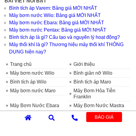
BÀI VIẾT NỔI BẬT
Bình tích áp Varem: Bảng giá MỚI NHẤT
Máy bơm nước Wilo: Bảng giá MỚI NHẤT
Máy bơm nước Ebara: Bảng giá MỚI NHẤT
Máy bơm nước Pentax: Bảng giá MỚI NHẤT
Bình tích áp là gì? Cấu tạo và nguyên lý hoạt động?
Máy thổi khí là gì? Thương hiệu máy thổi khí THÔNG
DỤNG hiện nay?
Trang chủ
Giới thiệu
Máy bơm nước Wilo
Bình giản nỡ Wilo
Bình tích áp Wilo
Bình tích áp Maro
Máy bơm nước Maro
Máy Bơm Hỏa Tiễn
Franklin
Máy Bơm Nước Ebara
Máy Bơm Nước Mastra
Máy Bơm Nước Tsurumi
Máy Bơm Chìm HCP
BÁO GIÁ
Máy Bơm Nước CNP
Máy thổi khí
Bơm định lượng
Bình tích áp Varem