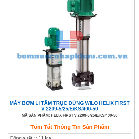
MÁY BƠM LI TÂM TRỤC ĐỨNG WILO HELIX FIRST
V 2209-5/25/E/KS/400-50
MÃ SẢN PHẨM: HELIX FIRST V 2209-5/25/E/KS/400-50
Tóm Tắt Thông Tin Sản Phẩm
Công suất :
:
11 kw