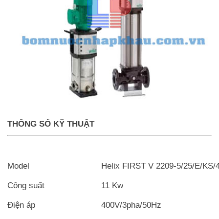
THÔNG SỐ KỸ THUẬT
Model
Helix FIRST V 2209-5/25/E/KS/
Công suất
11 Kw
Điện áp
400V/3pha/50Hz