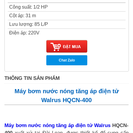
Công suất
:
1/2 HP
Cột áp
:
31 m
Lưu lượng
:
85 L/P
Điện áp
:
220V
Chat Zalo
THÔNG TIN SẢN PHẨM
Máy bơm nước nóng tăng áp điện tử
Walrus HQCN-400
Máy bơm nước nóng tăng áp điện tử Walrus
HQCN-
400
xuất xứ tại Đài Loan, được thiết kế để cung cấp