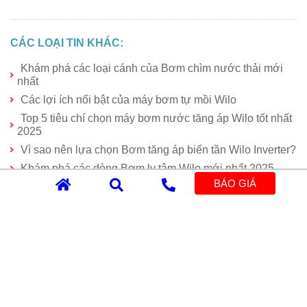
CÁC LOẠI TIN KHÁC:
Khám phá các loại cánh của Bơm chìm nước thải mới
nhất
Các lợi ích nổi bật của máy bơm tự mồi Wilo
Top 5 tiêu chí chọn máy bơm nước tăng áp Wilo tốt nhất
2025
Vì sao nên lựa chọn Bơm tăng áp biến tần Wilo Inverter?
Khám phá các dòng Bơm ly tâm Wilo mới nhất 2025
BÁO GIÁ
BÀI VIẾT NỔI BẬT
Bình tích áp Varem: Bảng giá MỚI NHẤT
Máy bơm nước Wilo: Bảng giá MỚI NHẤT
Máy bơm nước Ebara: Bảng giá MỚI NHẤT
Máy bơm nước Pentax: Bảng giá MỚI NHẤT
Bình tích áp là gì? Cấu tạo và nguyên lý hoạt động?
Máy thổi khí là gì? Thương hiệu máy thổi khí THÔNG