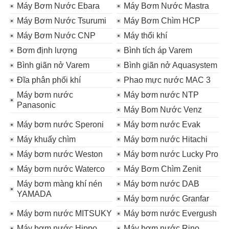
Máy Bơm Nước Ebara
Máy Bơm Nước Mastra
Máy Bơm Nước Tsurumi
Máy Bơm Chìm HCP
Máy Bơm Nước CNP
Máy thổi khí
Bơm định lượng
Bình tích áp Varem
Bình giãn nở Varem
Bình giãn nở Aquasystem
Đĩa phân phối khí
Phao mực nước MAC 3
Máy bơm nước
Máy bơm nước NTP
Panasonic
Máy Bom Nước Venz
Máy bơm nước Speroni
Máy bơm nước Evak
Máy khuấy chìm
Máy bơm nước Hitachi
Máy bơm nước Weston
Máy bơm nước Lucky Pro
Máy bơm nước Waterco
Máy Bơm Chìm Zenit
Máy bơm màng khí nén
Máy bơm nước DAB
YAMADA
Máy bơm nước Granfar
Máy bơm nước MITSUKY
Máy bơm nước Evergush
Máy bơm nước Hippo
Máy bơm nước Rino