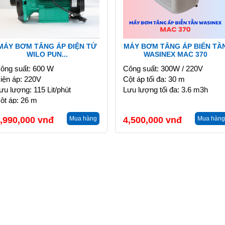
MÁY BƠM TĂNG ÁP ĐIỆN TỬ
MÁY BƠM TĂNG ÁP BIẾN TẦ
WILO PUN...
WASINEX MAC 370
ông suất: 600 W
Công suất: 300W / 220V
iện áp: 220V
Cột áp tối đa: 30 m
ưu lượng: 115 Lit/phút
Lưu lượng tối đa: 3.6 m3h
ột áp: 26 m
,990,000
vnđ
Mua hàng
4,500,000
vnđ
Mua hàng