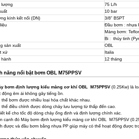
 lượng
75 L/h
suất
10 bar
ng kính kết nối (DN)
3/8” BSPT
liệu
Đầu bơm : nhựa 
Màng bơm: Teflo
Bi : thủy tinh (Py
g sản xuất
OBL
t xứ
Italia
 hành
12 tháng
nh năng nổi bật bơm OBL M75PPSV
y bơm định lượng kiểu màng cơ khí OBL M75PPSV
(0.25Kw) là l
t động êm ái không gây tiếng ồn.
ó thể bơm được nhiều loại hóa chất khác nhau.
ó thể điều chỉnh được dòng chảy lưu lượng từ thấp đến cao.
iết kế cho tốc độ dòng chảy ổng định và định lượng chính xác.
ên cạnh đó Máy bơm định lượng kiểu màng cơ khí OBL M75PPSV (0.25
nh được và đầu bơm bằng nhựa PP giúp máy có thể hoạt động được tr