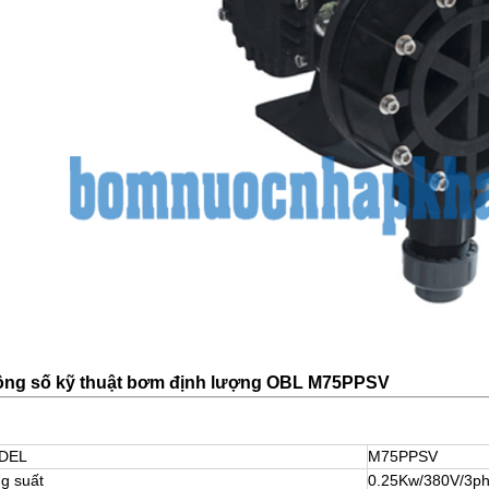
ông số kỹ thuật bơm định lượng OBL M75PPSV
DEL
M75PPSV
g suất
0.25Kw/380V/3p