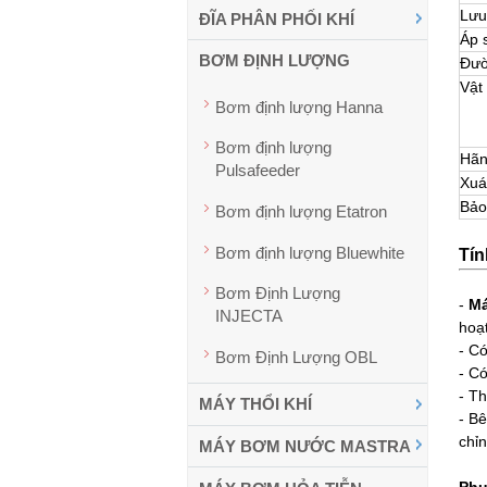
Lưu
ĐĨA PHÂN PHỐI KHÍ
Áp 
BƠM ĐỊNH LƯỢNG
Đườ
Vật 
Bơm định lượng Hanna
Bơm định lượng
Hãn
Pulsafeeder
Xuá
Bảo
Bơm định lượng Etatron
Bơm định lượng Bluewhite
Tí
Bơm Định Lượng
-
Má
INJECTA
hoạ
- C
Bơm Định Lượng OBL
- C
- Th
MÁY THỔI KHÍ
- B
chỉ
MÁY BƠM NƯỚC MASTRA