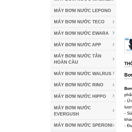
MÁY BƠM NƯỚC LEPONO
MÁY BƠM NƯỚC TECO
MÁY BƠM NƯỚC EWARA
MÁY BƠM NƯỚC APP
MÁY BƠM NƯỚC TÂN
HOÀN CẦU
TH
MÁY BƠM NƯỚC WALRUS
Bơ
MÁY BƠM NƯỚC RINO
Bơm
phẩ
MÁY BƠM NƯỚC HIPPO
- Ứ
lượ
MÁY BƠM NƯỚC
- Sử
EVERGUSH
khá
MÁY BƠM NƯỚC SPERONI
- Đư