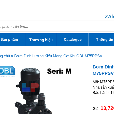
ZAl
Sản phẩm
Catalogue
Thông tin
Thương hiệu
ng chủ
»
Bơm Định Lượng Kiểu Màng Cơ Khí OBL M75PPSV
Bơm Định
M75PPSV
Mã: M75PP
Nhà sản xuấ
Bảo hành: 12
13,72
Giá: