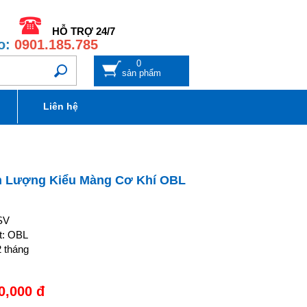
HỖ TRỢ 24/7
o:
0901.185.785
0
sản phẩm
Liên hệ
 Lượng Kiểu Màng Cơ Khí OBL
SV
t: OBL
 tháng
0,000
đ