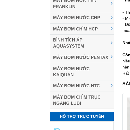
Phư
MÁY BƠM HỎA TIỄN
FRANKLIN
- T
MÁY BƠM NƯỚC CNP
- M
- Đố
MÁY BƠM CHÌM HCP
mua
BÌNH TÍCH ÁP
Nhà
AQUASYSTEM
Côn
MÁY BƠM NƯỚC PENTAX
hiệ
hàn
MÁY BƠM NƯỚC
Rất
KAIQUAN
SẢ
MÁY BƠM NƯỚC HTC
MÁY BƠM CHÌM TRỤC
NGANG LUBI
HỖ TRỢ TRỰC TUYẾN