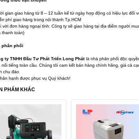
ơng thức vận chuyển
hời gian giao hàng từ 8 – 12 tuần kể từ ngày hợp động có hiệu lực đối
iễn phí giao hàng trong nội thành Tp.HCM
i với đơn hàng ngoại tỉnh: Công ty sẽ giao hàng tại địa điểm người mu
 thanh toán)
 phân phối
g ty TNHH Đầu Tư Phát Triển Long Phát
là nhà phân phối độc quy
u nổi tiếng toàn cầu. Chúng tôi cam kết bán hàng chính hãng, giá cả c
h chu đáo.
 hân hạnh được phục vụ Quý khách!
N PHẨM KHÁC