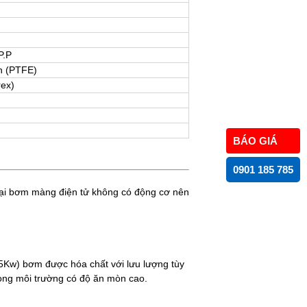
P.P
n (PTFE)
rex)
BÁO GIÁ
0901 185 785
oại bơm màng điện tử không có động cơ nên
Kw) bơm được hóa chất với lưu lượng tùy
ong môi trường có độ ăn mòn cao.