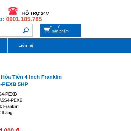
HỖ TRỢ 24/7
o:
0901.185.785
0
sản phẩm
Liên hệ
ỏa Tiễn 4 Inch Franklin
4-PEXB 5HP
S4-PEXB
FA5S4-PEXB
: Franklin
 tháng
4,000
đ