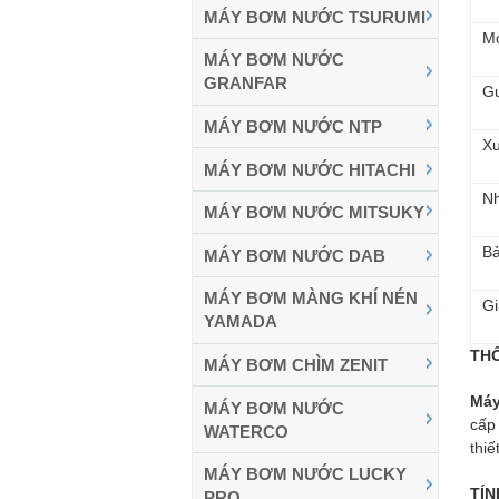
MÁY BƠM NƯỚC TSURUMI
Mo
MÁY BƠM NƯỚC
GRANFAR
G
MÁY BƠM NƯỚC NTP
Xu
MÁY BƠM NƯỚC HITACHI
Nh
MÁY BƠM NƯỚC MITSUKY
B
MÁY BƠM NƯỚC DAB
MÁY BƠM MÀNG KHÍ NÉN
Gi
YAMADA
THÔ
MÁY BƠM CHÌM ZENIT
Máy
MÁY BƠM NƯỚC
cấp
WATERCO
thiế
MÁY BƠM NƯỚC LUCKY
TÍN
PRO