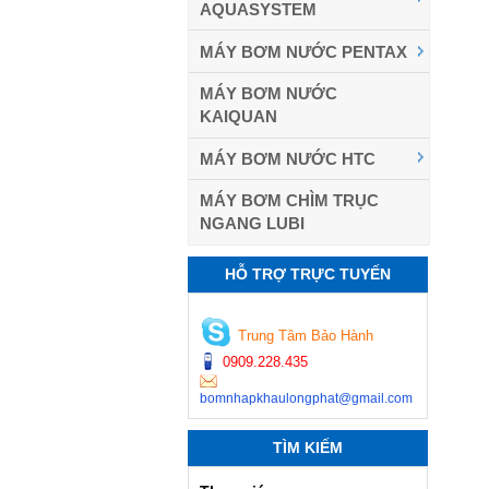
AQUASYSTEM
MÁY BƠM NƯỚC PENTAX
MÁY BƠM NƯỚC
KAIQUAN
MÁY BƠM NƯỚC HTC
MÁY BƠM CHÌM TRỤC
NGANG LUBI
HỖ TRỢ TRỰC TUYẾN
Trung Tâm Bảo Hành
0909.228.435
bomnhapkhaulongphat@gmail.com
TÌM KIẾM