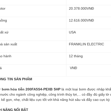
tor
20.378.000VNĐ
uồng
12.616.000VNĐ
ất xứ
USA
à sản xuất
FRANKLIN ELECTRIC
ảo hành
12 tháng
á
VNĐ
NG TIN SẢN PHẨM
 bơm hỏa tiễn 200FA5S4-PEXB 5HP
là một loại bơm được nhập kh
 nước cho ngành công nghiệp, công trình thủy lợi,... có đầy đủ giấy t
t kế gọn, nhẹ, chất liệu cực tốt với khả năng hút sâu và đẩy cao cực k
H NĂNG NỔI BẬT