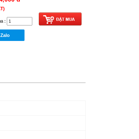
T)
a :
 Zalo