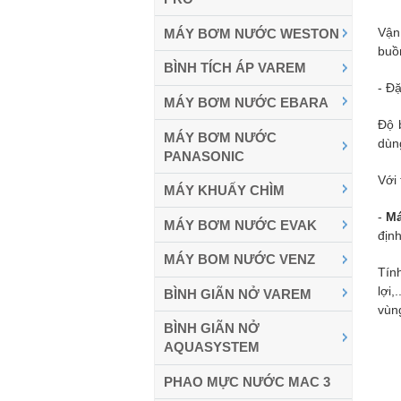
Vận
MÁY BƠM NƯỚC WESTON
buồ
BÌNH TÍCH ÁP VAREM
- Đặ
MÁY BƠM NƯỚC EBARA
Độ 
MÁY BƠM NƯỚC
dùn
PANASONIC
Với
MÁY KHUẤY CHÌM
-
Má
MÁY BƠM NƯỚC EVAK
định
MÁY BOM NƯỚC VENZ
Tín
lợi
BÌNH GIÃN NỞ VAREM
vùn
BÌNH GIÃN NỞ
AQUASYSTEM
PHAO MỰC NƯỚC MAC 3