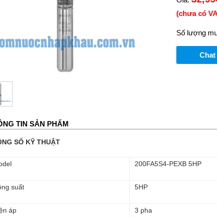
(chưa có VA
Số lượng mu
Chat
ÔNG TIN SẢN PHẨM
ÔNG SỐ KỸ THUẬT
odel
200FA5S4-PEXB 5HP
ng suất
5HP
ện áp
3 pha