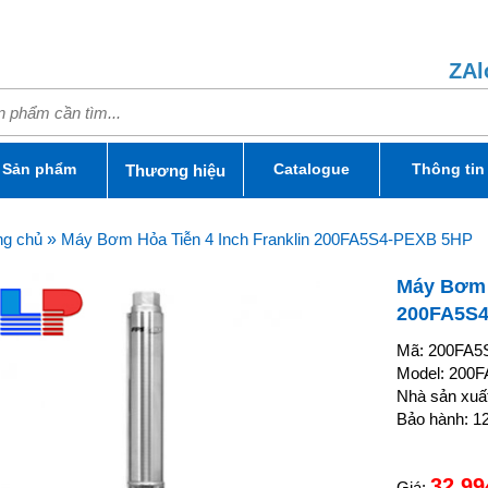
ZAl
Sản phẩm
Catalogue
Thông tin
Thương hiệu
ng chủ
»
Máy Bơm Hỏa Tiễn 4 Inch Franklin 200FA5S4-PEXB 5HP
Máy Bơm H
200FA5S
Mã: 200FA5
Model: 200
Nhà sản xuất
Bảo hành: 12
32,99
Giá: