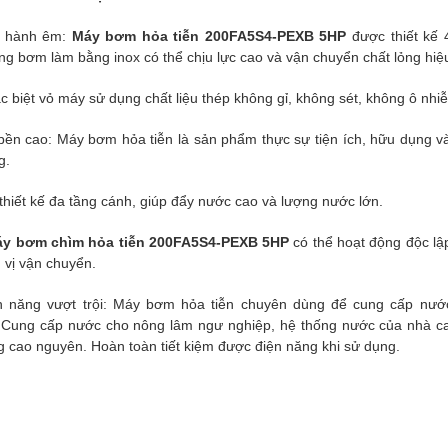
 hành êm:
Máy bơm hỏa tiễn 200FA5S4-PEXB 5HP
được thiết kế 4
ng bơm làm bằng inox có thể chịu lực cao và vận chuyển chất lỏng hiệ
c biệt vỏ máy sử dụng chất liệu thép không gỉ, không sét, không ô nhi
bền cao: Máy bơm hỏa tiễn là sản phẩm thực sự tiện ích, hữu dụng và 
g.
 thiết kế đa tầng cánh, giúp đẩy nước cao và lượng nước lớn.
y bơm chìm hỏa tiễn 200FA5S4-PEXB 5HP
có thể hoạt động độc lập
 vị vận chuyển.
h năng vượt trội: Máy bơm hỏa tiễn chuyên dùng để cung cấp nước
,..Cung cấp nước cho nông lâm ngư nghiệp, hệ thống nước của nhà 
g cao nguyên. Hoàn toàn tiết kiệm được điện năng khi sử dụng.