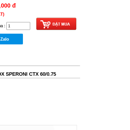
,000
đ
T)
a :
 Zalo
X SPERONI CTX 60/0.75