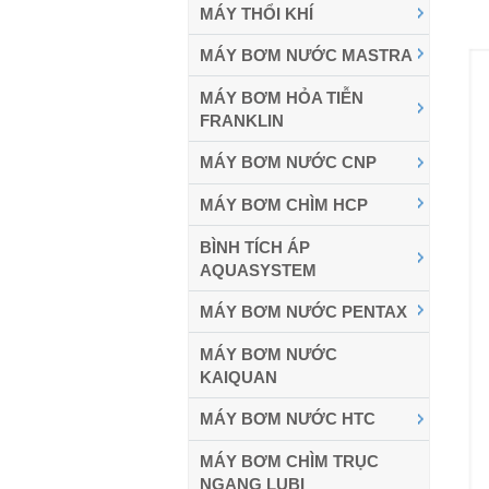
MÁY THỔI KHÍ
MÁY BƠM NƯỚC MASTRA
MÁY BƠM HỎA TIỄN
FRANKLIN
MÁY BƠM NƯỚC CNP
MÁY BƠM CHÌM HCP
BÌNH TÍCH ÁP
AQUASYSTEM
MÁY BƠM NƯỚC PENTAX
MÁY BƠM NƯỚC
KAIQUAN
MÁY BƠM NƯỚC HTC
MÁY BƠM CHÌM TRỤC
NGANG LUBI