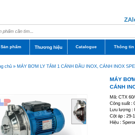
ZAl
Sản phẩm
Catalogue
Thông tin
Thương hiệu
ng chủ
»
MÁY BƠM LY TÂM 1 CÁNH ĐẦU INOX, CÁNH INOX SPER
MÁY BƠM
CÁNH INO
Mã: CTX 60/
Công suất : 
Lưu lượng : 
Cột áp : 29-
Hiệu : Speron