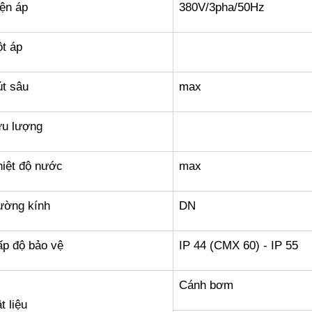
ện áp
380V/3pha/50Hz
t áp
t sâu
max
ưu lượng
iệt độ nước
max
ường kính
DN
p độ bảo vệ
IP 44 (CMX 60) - IP 55
Cánh bơm
t liệu