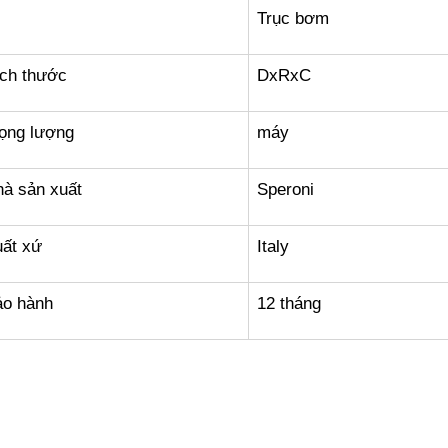
Trục bơm
ch thước
DxRxC
ọng lượng
máy
à sản xuất
Speroni
ất xứ
Italy
ảo hành
12 tháng