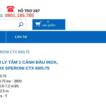
HỖ TRỢ 24/7
o:
0901.185.785
0
sản phẩm
Liên hệ
ONI CTX 60/0.75
 LY TÂM 1 CÁNH ĐẦU INOX,
X SPERONI CTX 60/0.75
0.75
0.75 kw - 380V
0.6-7.2 m3/h
12.5 m
i - Ý