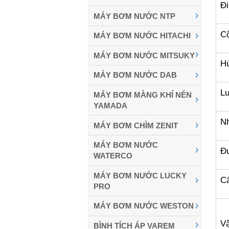
Đi
MÁY BƠM NƯỚC NTP
Cộ
MÁY BƠM NƯỚC HITACHI
MÁY BƠM NƯỚC MITSUKY
Hú
MÁY BƠM NƯỚC DAB
L
MÁY BƠM MÀNG KHÍ NÉN
YAMADA
Nh
MÁY BƠM CHÌM ZENIT
MÁY BƠM NƯỚC
Đ
WATERCO
MÁY BƠM NƯỚC LUCKY
Cấ
PRO
MÁY BƠM NƯỚC WESTON
Vậ
BÌNH TÍCH ÁP VAREM