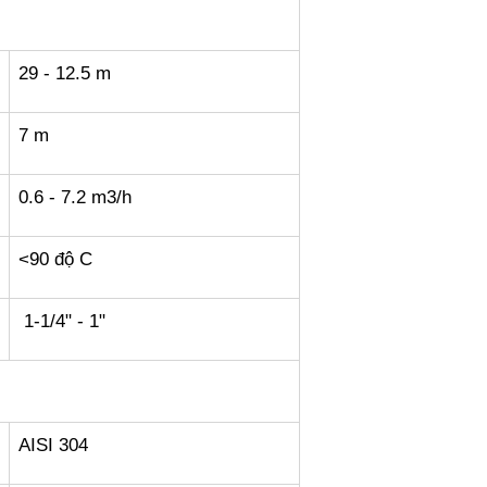
29 - 12.5 m
7 m
0.6 - 7.2 m3/h
<90 độ C
1-1/4" - 1"
AISI 304