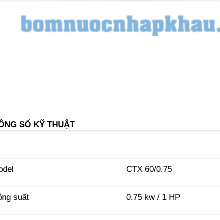
ÔNG SỐ KỸ THUẬT
odel
CTX 60/0.75
ng suất
0.75 kw / 1 HP